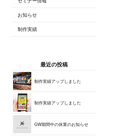
セミナー情報
お知らせ
制作実績
最 近 の 投 稿
制作実績アップ し ま し た
制作実績アップ し ま し た
GW期間中の休業の お 知 ら せ