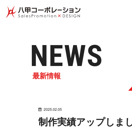
N E W S
最 新 情 報
2025.02.05
制作実績アップ し ま し