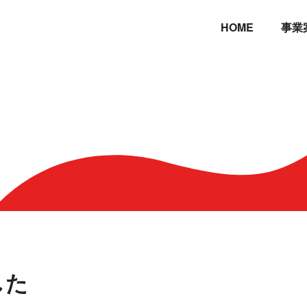
HOME
事業
 た