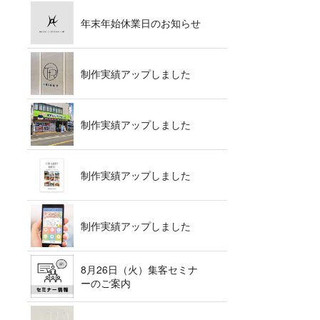
年末年始休業日の お 知 ら せ
制作実績アップ し ま し た
制作実績アップ し ま し た
制作実績アップ し ま し た
制作実績アップ し ま し た
8月26日（火）集客セミナ
ー の ご 案 内