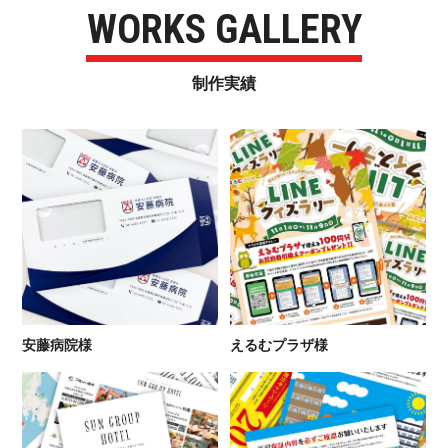
WORKS GALLERY
制 作 実 績
安 藤 病 院 様
えるむ プ ラ ザ 様