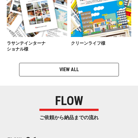
ラサンテインターナ
クリーン ラ イ フ 様
シ ョ ナ ル 様
VIEW ALL
FLOW
ご依頼から納品ま で の 流 れ