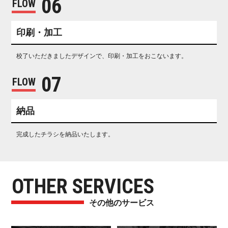
0 6
FLOW
印 刷 ・ 加 工
校了いただきましたデザインで、印刷・加工をおこな い ま す 。
0 7
FLOW
納 品
完成したチラシを納品いた し ま す 。
OTHER SERVICES
その他の サ ー ビ ス