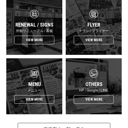
RENEWAL / S I G N S
F L Y E R
外観リニューアル / 看 板
チラシ / フ ラ イ ヤ ー
VIEW MORE
VIEW MORE
M E N U
OT H E R S
メ ニ ュ ー
HP / Google / L I N E
VIEW MORE
VIEW MORE