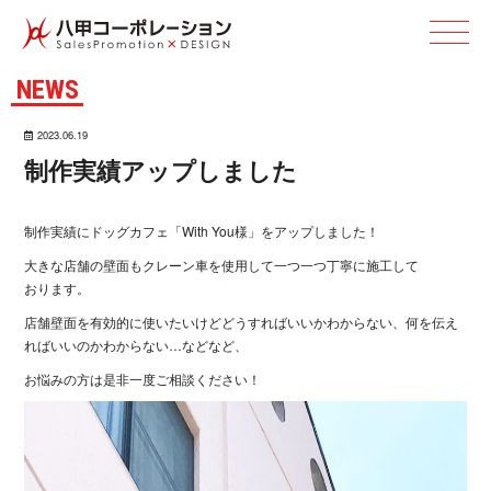
N E W S
2023.06.19
制作実績アップ し ま し た
制作実績にドッグカフェ「With You様」をアップし ま し た ！
大きな店舗の壁面もクレーン車を使用して一つ一つ丁寧に施工して
お り ま す 。
店舗壁面を有効的に使いたいけどどうすればいいかわからない、何を伝え
ればいいのかわからない…な ど な ど 、
お悩みの方は是非一度ご相談く だ さ い ！