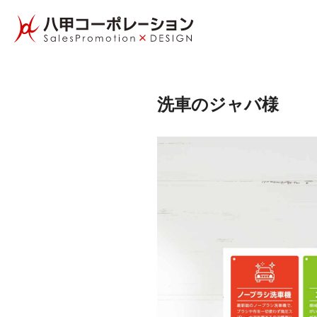
洗車の ジ ャ バ 様