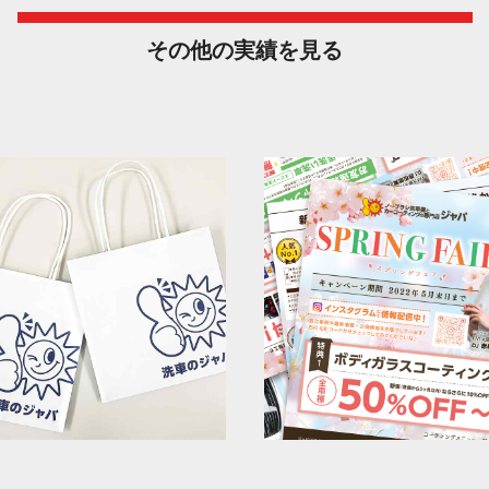
その他の実 績 を 見 る