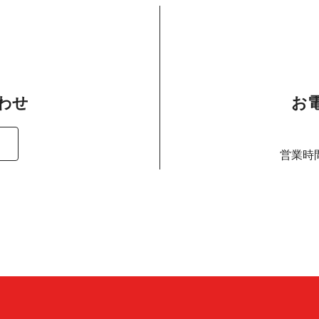
わ せ
お電
営業時間 :