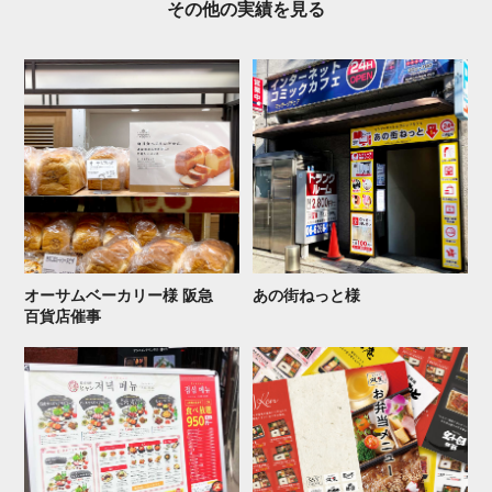
その他の実 績 を 見 る
オーサムベーカリー様 阪急
あの街 ね っ と 様
百 貨 店 催 事