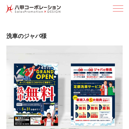
洗車の ジ ャ バ 様