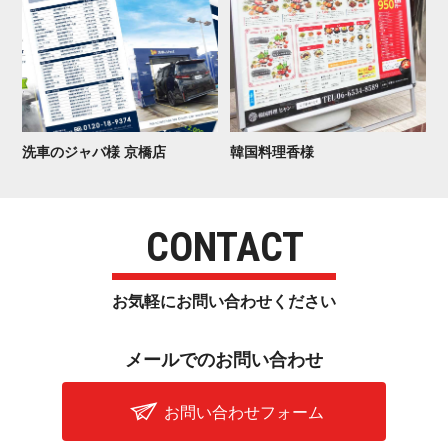
洗車のジャバ様 京 橋 店
韓国 料 理 香 様
CONTACT
お気軽にお問い合わせ く だ さ い
メールでのお問 い 合 わ せ
お問い合わせフォーム