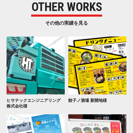
OTHER WORKS
その他の実 績 を 見 る
ヒサテックエンジニアリング
餃子ノ酒場 新 開 地 様
株 式 会 社 様