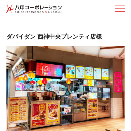
ダパイダン 西神中央プレン テ ィ 店 様