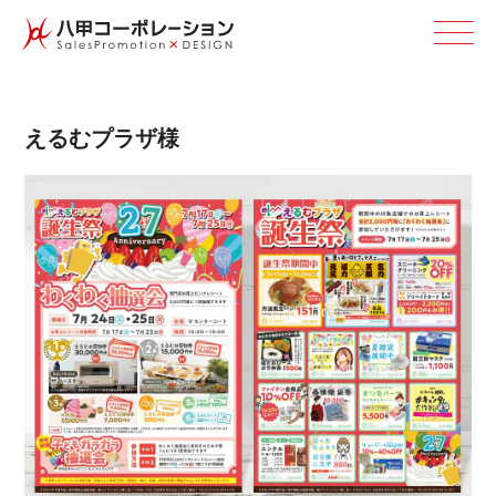
えるむ プ ラ ザ 様