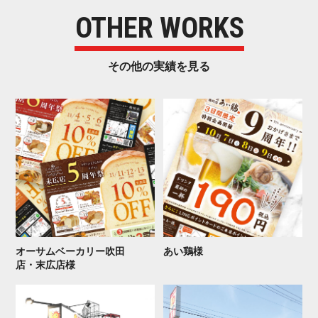
OTHER WORKS
その他の実 績 を 見 る
オーサムベーカリー吹田
あ い 鶏 様
店・ 末 広 店 様