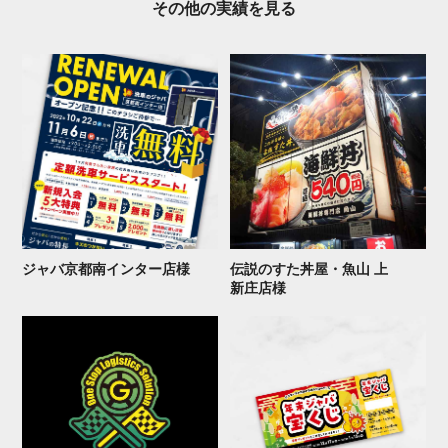
その他の実 績 を 見 る
ジャバ京都南イン タ ー 店 様
伝説のすた丼屋・魚山 上
新 庄 店 様