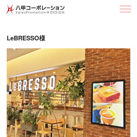
LeBRE S S O 様