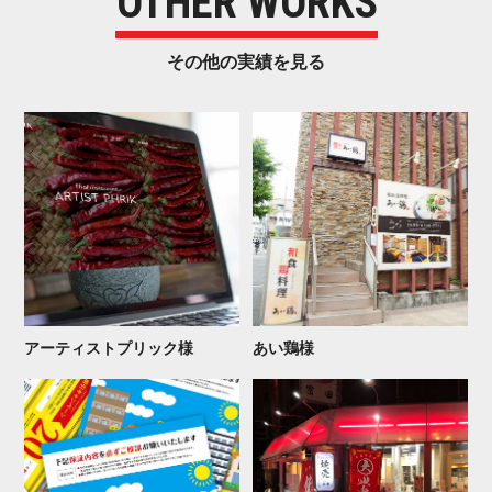
OTHER WORKS
その他の実 績 を 見 る
アーティストプ リ ッ ク 様
あ い 鶏 様