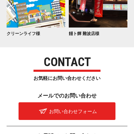
クリーン ラ イ フ 様
饉ト餫 難 波 店 様
CONTACT
お気軽にお問い合わせ く だ さ い
メールでのお問 い 合 わ せ
お問い合わせフォーム