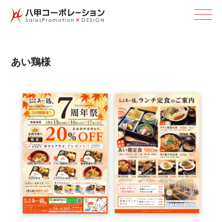
あ い 鶏 様