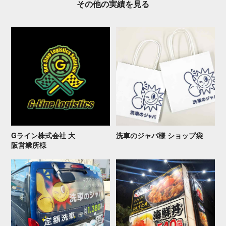
その他の実 績 を 見 る
Gライン株式会社 大
洗車のジャバ様 シ ョ ッ プ 袋
阪 営 業 所 様