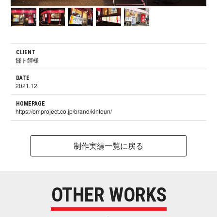
CLIENT
饉ト餫様
DATE
2021.12
HOMEPAGE
https://omproject.co.jp/brand/kintoun/
制作実績一覧に戻る
OTHER WORKS