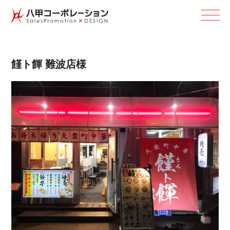
饉ト餫 難 波 店 様