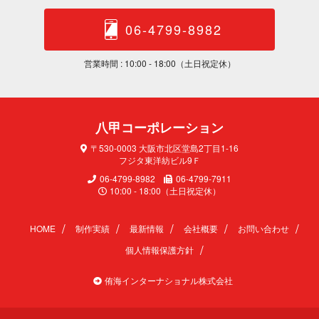
06-4799-8982
営業時間 : 10:00 - 18:00（土日 祝 定 休 ）
八甲コーポレ ー シ ョ ン
〒530-0003 大阪市北区堂島2丁目1-16
フジタ東洋紡ビル9Ｆ
06-4799-8982
06-4799-7911
10:00 - 18:00（土日祝定休）
HOME
制作実績
最新情報
会社概要
お問い合わせ
個人情報保護方針
侑海インターナショナル株式会社